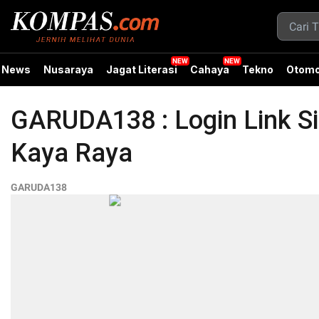
News
Nusaraya
Jagat Literasi
Cahaya
Tekno
Otomo
GARUDA138 : Login Link Sit
Kaya Raya
GARUDA138